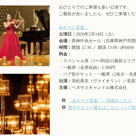
おひとりでのご来場も多い公演です。
ご都合が合いましたら、ぜひご来場くだ
あかりと音楽。
公演日：
2026年2月14日（土）
会場：
西神中央ホール（兵庫県神戸市西区
時間：
開場 12:30 ／ 開演 13:00（約
料金：
・スペシャル席（1〜3列目の最前エリア）4
・一般席（全席自由）3,500円
・ペア割チケット・一般席（2名分・先着自
出演：
高松亜衣（ヴァイオリン）／長富
主催：
ペガサスキャンドル株式会社
「あかりと音楽。」詳細はこちら
電子チケット購入はこちら（ペア割