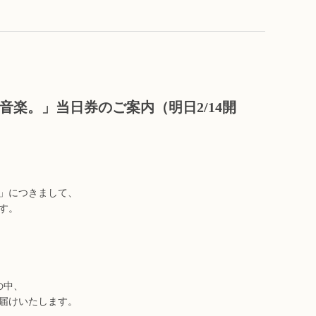
楽。」当日券のご案内（明日2/14開
」につきまして、
す。
の中、
届けいたします。