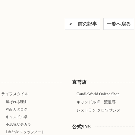
＜ 前の記事
一覧へ戻る
直営店
ライフスタイル
CandleWorld Online Shop
選ばれる理由
キャンドル卓 渡邉邸
Web カタログ
レストラン クロワサンス
キャンドル卓
不思議なチカラ
公式SNS
LifeStyle スタッフノート