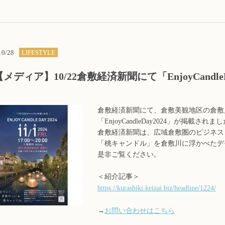
10/28
LIFESTYLE
【メディア】10/22倉敷経済新聞にて「EnjoyCandl
倉敷経済新聞にて、倉敷美観地区の倉敷
「EnjoyCandleDay2024」が掲載されま
倉敷経済新聞は、広域倉敷圏のビジネス
「桃キャンドル」を倉敷川に浮かべたデ
是非ご覧ください。
＜紹介記事＞
https://kurashiki.keizai.biz/headline/1224/
→
お問い合わせはこちら