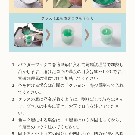
パウダーワックスを適量鍋に入れて電磁調理器で加熱し
溶かします。溶けたロウの温度の目安は90～100℃です。
電磁調理器の温度は弱で加熱してください。
色を付ける場合は市販の「クレヨン」を少量削って入れ
てください。
グラスの底に座金が着くように、割りばしで芯をはさん
で、グラスの中央に置き、お玉でロウを注いでくださ
い。
色を２層にする場合は、１層目のロウが固まってから、
２層目のロウを注いでください。
固まると中央（芯の廻り）が凹むので、凹みが隠れる程